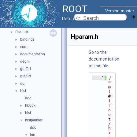
ROOT Components
►
ROOT
Namespaces
►
Version master
All Classes
►
Reference Guide
Files
▼
File List
▼
Hparam.h
bindings
►
core
►
Go to the
documentation
►
documentation
geom
►
of this file.
graf2d
►
graf3d
►
    1
/
* 
gui
►
@
hist
▼
(
#
doc
)
r
hbook
►
o
hist
►
o
t
histpainter
▼
/
doc
h
i
inc
▼