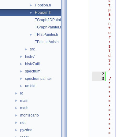
s
t
Hoption.h
►
p
Hparam.h
►
a
i
TGraph2DPainter.h
n
TGraphPainter.h
t
e
THistPainter.h
►
r
:
TPaletteAxis.h
$
src
►
I
d
histv7
►
$ 
histv7util
►
*
/
spectrum
►
    2
    3
/
spectrumpainter
►
*
unfold
►
*
*
io
►
*
main
►
*
*
math
►
*
*
montecarlo
►
*
net
►
*
*
pyzdoc
►
*