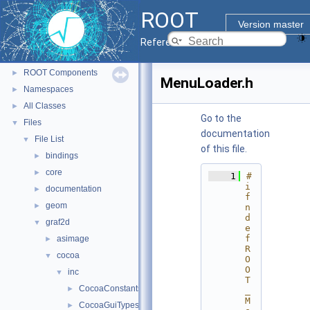
ROOT
▼
ROOT
ROOT Reference Documentation
Version master
Tutorials
Reference Guide
Python Interface
ROOT Components
►
MenuLoader.h
Namespaces
►
All Classes
►
Go to the
Files
▼
documentation
File List
▼
of this file.
bindings
►
core
►
    1
#
i
documentation
►
f
geom
►
n
d
graf2d
▼
e
f 
asimage
►
R
cocoa
▼
O
O
inc
▼
T
CocoaConstants.h
►
_
M
CocoaGuiTypes.h
►