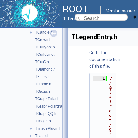
TArc.h
ROOT
TArrow.h
Version master
TAttImage.h
►
Reference Guide
TBox.h
TCandle.h
►
TLegendEntry.h
TCrown.h
TCurlyArc.h
Go to the
TCurlyLine.h
documentation
TCutG.h
of this file.
TDiamond.h
TEllipse.h
    1
/
/ 
TFrame.h
@
TGaxis.h
(
#
TGraphPolar.h
)
r
TGraphPolargram.h
o
TGraphQQ.h
o
t
TImage.h
/
TImagePlugin.h
►
g
r
TLatex.h
►