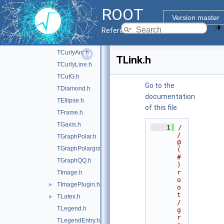
TAttImage.h
►
ROOT
TBox.h
Version master
TCandle.h
►
Reference Guide
TCrown.h
TCurlyArc.h
TLink.h
TCurlyLine.h
TCutG.h
Go to the
TDiamond.h
documentation
TEllipse.h
of this file.
TFrame.h
TGaxis.h
    1
/
/ 
TGraphPolar.h
@
TGraphPolargram.h
(
#
TGraphQQ.h
)
r
TImage.h
o
TImagePlugin.h
►
o
t
TLatex.h
►
/
TLegend.h
g
r
TLegendEntry.h