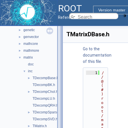
experimental
►
ROOT
fftw
►
Version master
foam
►
Reference Guide
fumili
►
genetic
►
TMatrixDBase.h
genvector
►
mathcore
►
Go to the
mathmore
►
documentation
matrix
▼
of this file.
doc
inc
▼
    1
/
/ 
TDecompBase.h
►
@
TDecompBK.h
(
#
TDecompChol.h
►
)
r
TDecompLU.h
o
TDecompQRH.h
o
t
TDecompSparse.h
►
/
TDecompSVD.h
m
a
TMatrix.h
►