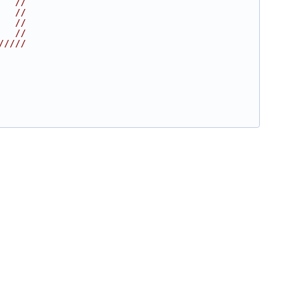
   //
   //
   //
   //
/////