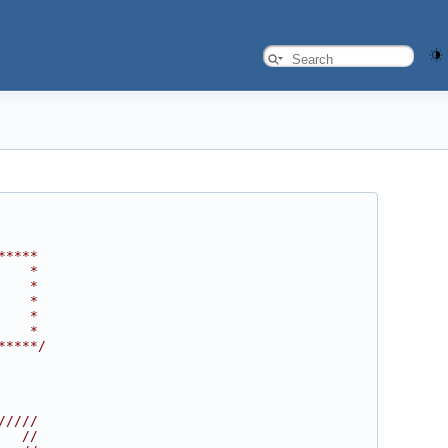
*****
    *
    *
    *
    *
    *
*****/
/////
   //