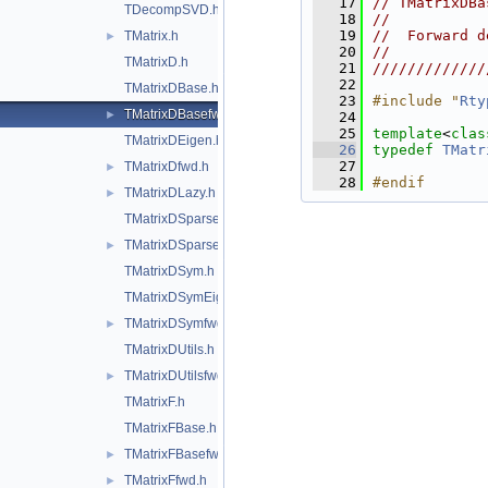
   17
// TMatrixDBa
TDecompSVD.h
   18
//           
   19
//  Forward d
TMatrix.h
►
   20
//           
TMatrixD.h
   21
/////////////
   22
TMatrixDBase.h
   23
#include "
Rty
TMatrixDBasefwd.h
►
   24
   25
template
<
clas
TMatrixDEigen.h
   26
typedef
TMatr
   27
TMatrixDfwd.h
►
   28
#endif
TMatrixDLazy.h
►
TMatrixDSparse.h
TMatrixDSparsefwd.h
►
TMatrixDSym.h
TMatrixDSymEigen.h
TMatrixDSymfwd.h
►
TMatrixDUtils.h
TMatrixDUtilsfwd.h
►
TMatrixF.h
TMatrixFBase.h
TMatrixFBasefwd.h
►
TMatrixFfwd.h
►