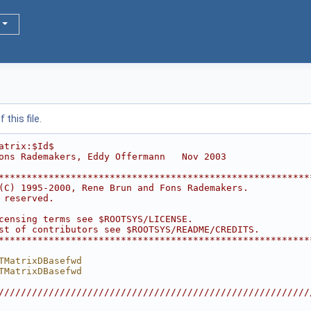
this file.
atrix:$Id$
ons Rademakers, Eddy Offermann   Nov 2003
********************************************************
(C) 1995-2000, Rene Brun and Fons Rademakers.           
 reserved.                                              
                                                        
censing terms see $ROOTSYS/LICENSE.                     
st of contributors see $ROOTSYS/README/CREDITS.         
********************************************************
TMatrixDBasefwd
TMatrixDBasefwd
////////////////////////////////////////////////////////
                                                        