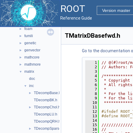
math
▼
ROOT
doc
Version master
experimental
►
Reference Guide
fftw
►
foam
►
TMatrixDBasefwd.h
fumili
►
genetic
►
genvector
►
Go to the documentation of 
mathcore
►
    1
// @(#)root/m
mathmore
►
    2
// Authors: F
    3
matrix
▼
    4
/************
doc
    5
 * Copyright 
    6
 * All rights
inc
▼
    7
 *           
TDecompBase.h
►
    8
 * For the li
    9
 * For the li
TDecompBK.h
   10
 ************
   11
TDecompChol.h
►
   12
#ifndef ROOT_
TDecompLU.h
   13
#define ROOT_
   14
TDecompQRH.h
   15
/////////////
TDecompSparse.h
►
   16
//           