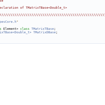
se                                                      
                                                        
eclaration of TMatrixTBase<Double_t>                    
                                                        
////////////////////////////////////////////////////////
pesCore.h
"
s
 Element> 
class 
TMatrixTBase
;
ixTBase<Double_t>
TMatrixDBase
;