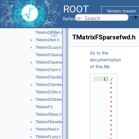
TMatrix.h
►
ROOT
TMatrixD.h
Version master
TMatrixDBase.h
Reference Guide
TMatrixDBasefwd.h
►
TMatrixDEigen.h
TMatrixFSparsefwd.h
TMatrixDfwd.h
►
TMatrixDLazy.h
►
Go to the
TMatrixDSparse.h
documentation
TMatrixDSparsefwd.h
►
of this file.
TMatrixDSym.h
TMatrixDSymEigen.h
    1
/
*
TMatrixDSymfwd.h
►
*
TMatrixDUtils.h
*
*
TMatrixDUtilsfwd.h
►
*
*
TMatrixF.h
*
TMatrixFBase.h
*
*
TMatrixFBasefwd.h
►
*
TMatrixFfwd.h
►
*
*
TMatrixFLazy.h
►