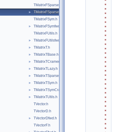
*
*
TMatrixFSparse.h
*
TMatrixFSparsefwd.h
►
*
*
TMatrixFSym.h
*
TMatrixFSymfwd.h
►
*
*
TMatrixFUtils.h
*
*
TMatrixFUtilsfwd.h
►
*
TMatrixT.h
►
*
*
TMatrixTBase.h
►
*
TMatrixTCramerInv.h
►
*
*
TMatrixTLazy.h
►
*
*
TMatrixTSparse.h
►
*
TMatrixTSym.h
►
*
*
TMatrixTSymCramerInv.h
►
*
TMatrixTUtils.h
►
*
*
TVector.h
*
*
TVectorD.h
*
TVectorDfwd.h
►
*
*
TVectorF.h
*