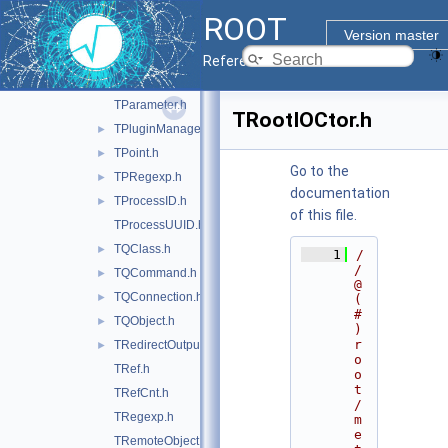
TNamed.h
ROOT
TNotifyLink.h
►
Version master
TObject.h
►
Reference Guide
TObjString.h
TParameter.h
TRootIOCtor.h
TPluginManager.h
►
TPoint.h
►
Go to the
TPRegexp.h
►
documentation
TProcessID.h
►
of this file.
TProcessUUID.h
TQClass.h
►
    1
/
/ 
TQCommand.h
►
@
TQConnection.h
►
(
#
TQObject.h
►
)
r
TRedirectOutputGuard.h
►
o
TRef.h
o
t
TRefCnt.h
/
TRegexp.h
m
e
TRemoteObject.h