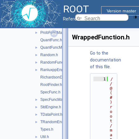
ParamFunctor.h
►
ROOT
PdfFunc.h
Version master
PdfFuncMathCore.h
►
Reference Guide
ProbFunc.h
ProbFuncMathCore.h
►
WrappedFunction.h
QuantFunc.h
QuantFuncMathCore.h
►
Go to the
Random.h
►
documentation
RandomFunctions.h
►
of this file.
RanluxppEngine.h
►
RichardsonDerivator.h
    1
/
/ 
RootFinder.h
@
SpecFunc.h
(
#
SpecFuncMathCore.h
►
)
r
StdEngine.h
►
o
TDataPoint.h
►
o
t
TRandomEngine.h
►
/
Types.h
m
a
Util.h
►