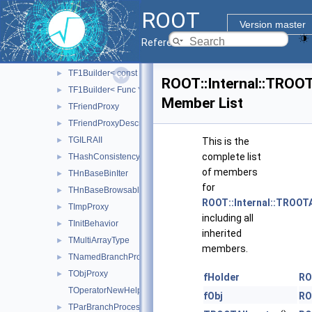
TDefaultInitBehavior
►
ROOT
TDirectoryAtomicAdapter
►
Version master
TExecutor
►
Reference Guide
TF1Builder
►
TF1Builder< const char * >
►
ROOT::Internal::TROOT
TF1Builder< Func * >
►
Member List
TFriendProxy
►
TFriendProxyDescriptor
►
TGILRAII
►
This is the
complete list
THashConsistencyHolder
►
of members
THnBaseBinIter
►
for
THnBaseBrowsable
►
ROOT::Internal::TROOT
TImpProxy
►
including all
TInitBehavior
►
inherited
TMultiArrayType
►
members.
TNamedBranchProxy
►
TObjProxy
►
fHolder
RO
TOperatorNewHelper
fObj
RO
TParBranchProcessingRAII
►