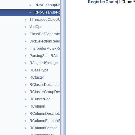
RegisterChain
(TChain 
RNoCleanupNotifier
►
RNoCleanupNotifierHelper
►
TThreadedObjectUtils
►
VecOps
►
ClassDefGenerateInitInstanceLocalInjector
►
DictSelectionReader
►
InterpreterMutexRegistrationRAII
►
ParsingStateRAII
►
RAlignedStorage
►
RBaseType
►
RCluster
►
RClusterDescriptorBuilder
►
RClusterGroupDescriptorBuilder
►
RClusterPool
►
RColumn
►
RColumnDescriptorBuilder
►
RColumnElementBase
►
RColumnFormat
►