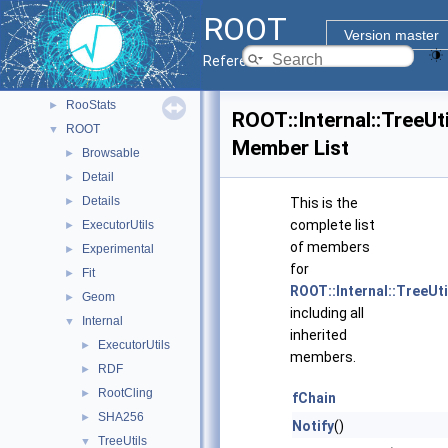
Rgl
►
ROOT
RooBatchCompute
►
Version master
RooFit
►
Reference Guide
RooHelpers
►
RooStats
►
ROOT::Internal::TreeUt
ROOT
▼
Member List
Browsable
►
Detail
►
Details
►
This is the
complete list
ExecutorUtils
►
of members
Experimental
►
for
Fit
►
ROOT::Internal::TreeUt
Geom
►
including all
Internal
▼
inherited
ExecutorUtils
►
members.
RDF
►
RootCling
►
fChain
SHA256
►
Notify
()
TreeUtils
▼