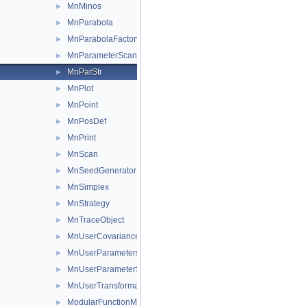
MnMinos
►
MnParabola
►
MnParabolaFactory
►
MnParameterScan
►
MnParStr
►
MnPlot
►
MnPoint
►
MnPosDef
►
MnPrint
►
MnScan
►
MnSeedGenerator
►
MnSimplex
►
MnStrategy
►
MnTraceObject
►
MnUserCovariance
►
MnUserParameters
►
MnUserParameterState
►
MnUserTransformation
►
ModularFunctionMinimizer
►