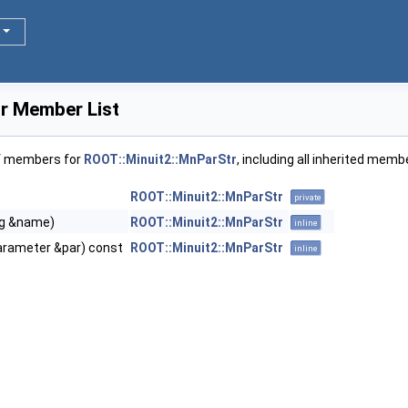
r Member List
of members for
ROOT::Minuit2::MnParStr
, including all inherited memb
ROOT::Minuit2::MnParStr
private
ing &name)
ROOT::Minuit2::MnParStr
inline
arameter &par) const
ROOT::Minuit2::MnParStr
inline