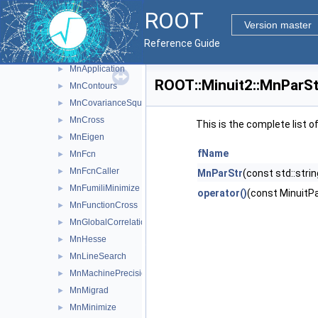
MinimumState
►
ROOT
MinosError
►
Version master
Minuit2Minimizer
►
Reference Guide
MinuitParameter
►
MnApplication
►
ROOT::Minuit2::MnParSt
MnContours
►
MnCovarianceSqueeze
►
MnCross
►
This is the complete list 
MnEigen
►
fName
MnFcn
►
MnFcnCaller
►
MnParStr
(const std::str
MnFumiliMinimize
►
operator()
(const MinuitP
MnFunctionCross
►
MnGlobalCorrelationCoeff
►
MnHesse
►
MnLineSearch
►
MnMachinePrecision
►
MnMigrad
►
MnMinimize
►