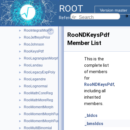
RooGaussian
►
ROOT
RooGaussModel
►
Version master
RooGExpModel
►
Reference Guide
RooHistConstraint
►
RooIntegralMorph
►
RooNDKeysPdf
RooJeffreysPrior
►
Member List
RooJohnson
►
RooKeysPdf
►
RooLagrangianMorphFunc
►
This is the
complete list
RooLandau
►
of members
RooLegacyExpPoly
►
for
RooLegendre
►
RooNDKeysPdf
,
RooLognormal
►
including all
RooMathCoreReg
►
inherited
RooMathMoreReg
►
members.
RooMomentMorph
►
RooMomentMorphFunc
►
_bIdcs
RooMomentMorphFuncND
►
_bmsIdcs
RooMultiBinomial
►