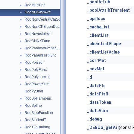
_boolAttrib
RooMultiPdf
►
_boolAttribTransient
RooNDKeysPdf
►
_bpsIdcs
RooNonCentralChiSquare
►
RooNonCPEigenDecay
_cacheList
►
RooNovosibirsk
►
_clientList
RooONNXFunc
►
_clientListShape
RooParametricStepFunction
►
_clientListValue
RooParamHistFunc
►
_corrMat
RooPoisson
►
_covMat
RooPolyFunc
►
RooPolynomial
_d
►
RooPowerSum
►
_dataPts
RooPyBind
_dataPtsR
RooSpHarmonic
►
_dataToken
RooSpline
►
_dataVars
RooStepFunction
►
_debug
RooStudentT
►
RooTFnBinding
_DEBUG_getVal
(const 
►