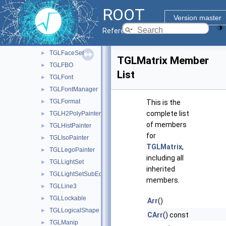
TGLContextIdentity
►
ROOT
TGLCylinder
►
Version master
TGLEmbeddedViewer
►
Reference Guide
TGLEventHandler
►
TGLFaceSet
►
TGLMatrix Member
TGLFBO
►
List
TGLFont
►
TGLFontManager
►
TGLFormat
►
This is the
complete list
TGLH2PolyPainter
►
of members
TGLHistPainter
►
for
TGLIsoPainter
►
TGLMatrix
,
TGLLegoPainter
►
including all
TGLLightSet
►
inherited
TGLLightSetSubEditor
►
members.
TGLLine3
►
TGLLockable
►
Arr
()
TGLLogicalShape
►
CArr
() const
TGLManip
►