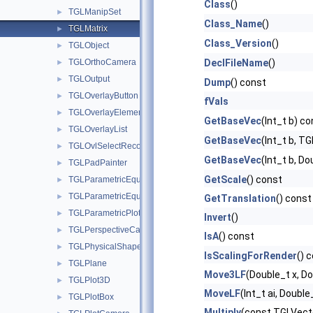
Class
()
TGLManipSet
►
Class_Name
()
TGLMatrix
►
Class_Version
()
TGLObject
►
TGLOrthoCamera
DeclFileName
()
►
TGLOutput
►
Dump
() const
TGLOverlayButton
►
fVals
TGLOverlayElement
►
GetBaseVec
(Int_t b) c
TGLOverlayList
►
GetBaseVec
(Int_t b, T
TGLOvlSelectRecord
►
GetBaseVec
(Int_t b, D
TGLPadPainter
►
GetScale
() const
TGLParametricEquation
►
TGLParametricEquationGL
►
GetTranslation
() const
TGLParametricPlot
►
Invert
()
TGLPerspectiveCamera
►
IsA
() const
TGLPhysicalShape
►
IsScalingForRender
() 
TGLPlane
►
Move3LF
(Double_t x, Do
TGLPlot3D
►
MoveLF
(Int_t ai, Doubl
TGLPlotBox
►
Multiply
(const TGLVecto