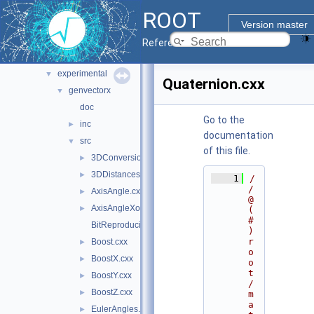
io
►
ROOT
main
►
Version master
math
▼
Reference Guide
doc
experimental
▼
Quaternion.cxx
genvectorx
▼
doc
Go to the
inc
►
documentation
src
▼
of this file.
3DConversions.cxx
►
3DDistances.cxx
►
    1
/
/ 
AxisAngle.cxx
►
@
AxisAngleXother.cxx
►
(
#
BitReproducible.cxx
)
r
Boost.cxx
►
o
BoostX.cxx
►
o
t
BoostY.cxx
►
/
BoostZ.cxx
►
m
a
EulerAngles.cxx
►