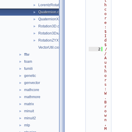
t
h
LorentzRotation.cxx
►
c
Quaternion.cxx
►
o
r
QuaternionXaxial.cxx
►
e
Rotation3D.cxx
►
:
$
Rotation3DxAxial.cxx
►
I
d
RotationZYX.cxx
►
$
VectorUtil.cxx
    2
/
/ 
fftw
►
A
foam
►
u
t
fumili
►
h
o
genetic
►
r
genvector
►
s
: 
mathcore
►
W
mathmore
►
. 
B
matrix
►
r
o
minuit
►
w
minuit2
►
n
, 
mlp
►
M