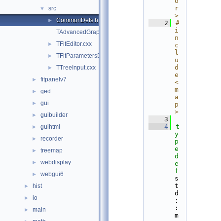
o
r
src
▼
>
CommonDefs.h
►
    2
#
i
TAdvancedGraphicsDialog.cxx
n
TFitEditor.cxx
►
c
l
TFitParametersDialog.cxx
►
u
d
TTreeInput.cxx
►
e 
fitpanelv7
►
<
m
ged
►
a
gui
►
p
>
guibuilder
►
    3
    4
t
guihtml
►
y
recorder
►
p
e
treemap
►
d
webdisplay
►
e
f
webgui6
►
s
t
hist
►
d
io
►
:
:
main
►
m