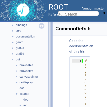
Namespaces
►
ROOT
All Classes
►
Version master
Files
▼
Reference Guide
File List
▼
bindings
►
CommonDefs.h
core
►
documentation
►
Go to the
geom
►
documentation
graf2d
►
of this file.
graf3d
►
gui
▼
    1
#
i
browsable
►
n
browserv7
►
c
l
canvaspainter
►
u
d
cefdisplay
►
e 
doc
<
v
fitpanel
▼
e
doc
c
t
inc
►