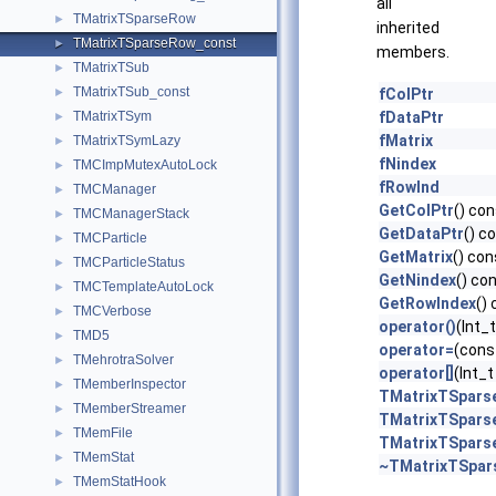
all
TMatrixTSparseRow
►
inherited
TMatrixTSparseRow_const
►
members.
TMatrixTSub
►
TMatrixTSub_const
►
fColPtr
TMatrixTSym
fDataPtr
►
fMatrix
TMatrixTSymLazy
►
fNindex
TMCImpMutexAutoLock
►
fRowInd
TMCManager
►
GetColPtr
() co
TMCManagerStack
►
GetDataPtr
() c
TMCParticle
►
GetMatrix
() con
TMCParticleStatus
►
GetNindex
() co
TMCTemplateAutoLock
►
GetRowIndex
()
TMCVerbose
►
operator()
(Int_t
TMD5
►
operator=
(cons
TMehrotraSolver
►
operator[]
(Int_t
TMemberInspector
►
TMatrixTSpars
TMemberStreamer
►
TMatrixTSpars
TMemFile
►
TMatrixTSpars
TMemStat
►
~TMatrixTSpar
TMemStatHook
►