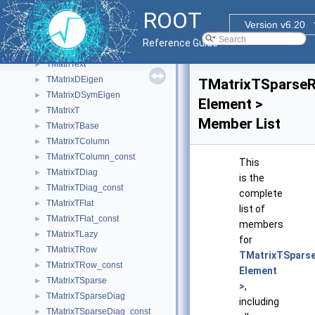
TMapRec
►
ROOT
TMarker
►
Version v6.20
TMarker3DBox
►
Reference Guide
TMaterial
►
TMathText
►
TMatrixDEigen
►
TMatrixTSparse
TMatrixDSymEigen
►
Element >
TMatrixT
►
Member List
TMatrixTBase
►
TMatrixTColumn
►
TMatrixTColumn_const
►
This
TMatrixTDiag
►
is the
TMatrixTDiag_const
►
complete
TMatrixTFlat
►
list of
TMatrixTFlat_const
►
members
TMatrixTLazy
►
for
TMatrixTRow
►
TMatrixTSpars
TMatrixTRow_const
►
Element
TMatrixTSparse
►
>
,
TMatrixTSparseDiag
►
including
TMatrixTSparseDiag_const
►