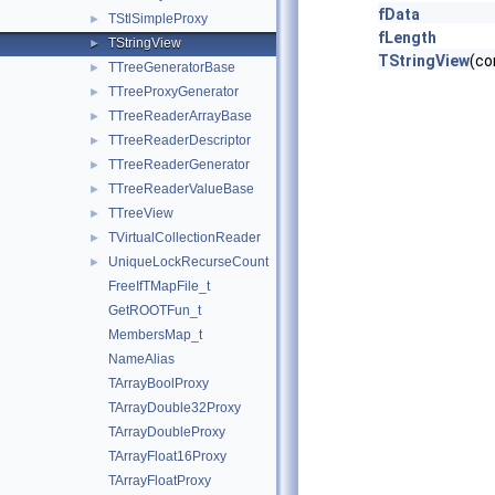
fData
TStlSimpleProxy
►
fLength
TStringView
►
TStringView
(co
TTreeGeneratorBase
►
TTreeProxyGenerator
►
TTreeReaderArrayBase
►
TTreeReaderDescriptor
►
TTreeReaderGenerator
►
TTreeReaderValueBase
►
TTreeView
►
TVirtualCollectionReader
►
UniqueLockRecurseCount
►
FreeIfTMapFile_t
GetROOTFun_t
MembersMap_t
NameAlias
TArrayBoolProxy
TArrayDouble32Proxy
TArrayDoubleProxy
TArrayFloat16Proxy
TArrayFloatProxy