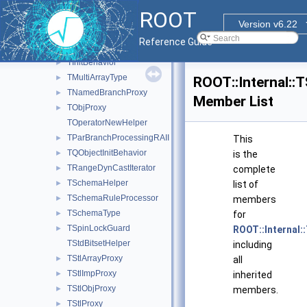
THashConsistencyHolder
►
ROOT
THnBaseBinIter
►
Version v6.22
THnBaseBrowsable
►
Reference Guide
TImpProxy
►
TInitBehavior
►
TMultiArrayType
►
ROOT::Internal::
TNamedBranchProxy
►
Member List
TObjProxy
►
TOperatorNewHelper
TParBranchProcessingRAII
►
This
TQObjectInitBehavior
►
is the
TRangeDynCastIterator
►
complete
TSchemaHelper
►
list of
TSchemaRuleProcessor
►
members
TSchemaType
►
for
TSpinLockGuard
►
ROOT::Internal:
TStdBitsetHelper
including
TStlArrayProxy
►
all
TStlImpProxy
►
inherited
TStlObjProxy
►
members.
TStlProxy
►