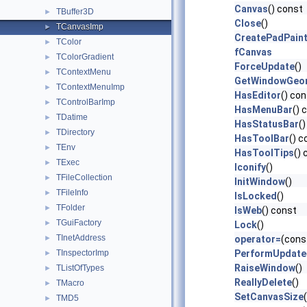
Canvas
() const
TBuffer3D
►
Close
()
TCanvasImp
►
CreatePadPaint
TColor
►
fCanvas
TColorGradient
►
ForceUpdate
()
TContextMenu
►
GetWindowGeo
TContextMenuImp
►
HasEditor
() co
TControlBarImp
►
HasMenuBar
() 
TDatime
►
HasStatusBar
(
TDirectory
►
HasToolBar
() c
TEnv
►
HasToolTips
()
TExec
►
Iconify
()
TFileCollection
►
InitWindow
()
TFileInfo
►
IsLocked
()
TFolder
►
IsWeb
() const
TGuiFactory
►
Lock
()
TInetAddress
►
operator=
(cons
TInspectorImp
PerformUpdate
►
RaiseWindow
()
TListOfTypes
►
ReallyDelete
()
TMacro
►
SetCanvasSize
TMD5
►