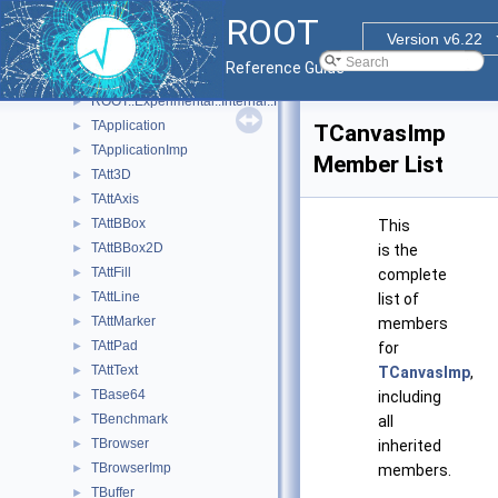
TClassEdit.cxx
ROOT
ROOT::Experimental::RError
►
Version v6.22
ROOT::Experimental::RException
►
Reference Guide
ROOT::Experimental::RResult< T >
►
ROOT::Experimental::Internal::RResultBase
►
TApplication
►
TCanvasImp
TApplicationImp
►
Member List
TAtt3D
►
TAttAxis
►
TAttBBox
►
This
TAttBBox2D
►
is the
TAttFill
►
complete
TAttLine
►
list of
TAttMarker
►
members
TAttPad
►
for
TAttText
►
TCanvasImp
,
TBase64
►
including
TBenchmark
►
all
TBrowser
►
inherited
TBrowserImp
►
members.
TBuffer
►