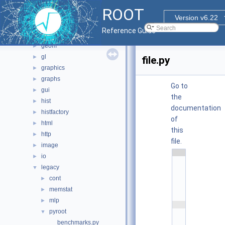
fft
►
ROOT
fit
►
Version v6.22
fitsio
►
Reference Guide
foam
►
geom
►
gl
►
file.py
graphics
►
graphs
►
Go to
gui
►
the
hist
►
documentation
histfactory
►
of
html
►
this
http
►
file.
image
►
    1
io
►
#
# 
legacy
▼
\
cont
f
►
i
memstat
►
l
e
mlp
►
    2
#
pyroot
▼
# 
benchmarks.py
\