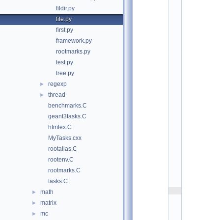
i
fildir.py
n
g
file.py
r
first.py
o
u
framework.py
p 
t
rootmarks.py
u
test.py
t
o
tree.py
r
i
regexp
►
a
thread
l
►
_
benchmarks.C
p
y
geant3tasks.C
r
o
htmlex.C
o
MyTasks.cxx
t
_
rootalias.C
l
e
rootenv.C
g
rootmarks.C
a
c
tasks.C
y
    3
math
►
#
matrix
►
# 
\
mc
►
n