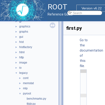
fit
►
ROOT
fitsio
►
Version v6.22
foam
►
Reference Guide
geom
►
gl
►
graphics
►
first.py
graphs
►
gui
►
Go to
hist
►
the
histfactory
►
documentation
html
►
of
http
►
this
image
►
file.
io
►
    1
legacy
▼
#
# 
cont
►
\
memstat
f
►
i
mlp
►
l
e
pyroot
▼
    2
#
benchmarks.py
# 
fildir.py
\