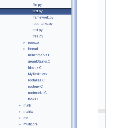
i
file.py
n
g
first.py
r
framework.py
o
u
rootmarks.py
p 
t
test.py
u
tree.py
t
o
regexp
►
r
i
thread
►
a
benchmarks.C
l
_
geant3tasks.C
p
y
htmlex.C
r
o
MyTasks.cxx
o
rootalias.C
t
_
rootenv.C
l
e
rootmarks.C
g
tasks.C
a
c
math
►
y
    3
matrix
►
#
mc
►
# 
\
multicore
►
n