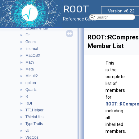
RooStats
►
ROOT
ROOT
▼
Version v6.22
Detail
►
Reference Guide
ExecutorUtils
►
Experimental
►
Fit
►
ROOT::RCompress
Geom
►
Member List
Internal
►
MacOSX
►
Math
►
This
Meta
►
is the
Minuit2
►
complete
option
►
list of
Quartz
►
members
R
►
for
RDF
►
ROOT::RCompres
TF1Helper
►
including
TMetaUtils
►
all
TypeTraits
►
inherited
v5
►
members.
VecOps
►