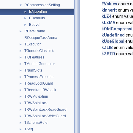
EValues
enum 
RCompressionSetting
▼
kInherit
enum va
EAlgorithm
►
kLZ4
enum valu
EDefaults
►
kLZMA
enum va
ELevel
►
kOldCompressi
RDataFrame
►
kUndefined
enu
ROpaqueTaskArena
kUseGlobal
enu
TExecutor
►
kZLIB
enum val
TGenericClassInfo
►
kZSTD
enum va
TIOFeatures
►
TModuleGenerator
►
TNumSlots
►
TProcessExecutor
►
TReadLockGuard
►
TReentrantRWLock
►
TRWMutexImp
►
TRWSpinLock
►
TRWSpinLockReadGuard
►
TRWSpinLockWriteGuard
►
TSchemaRule
►
TSeq
►