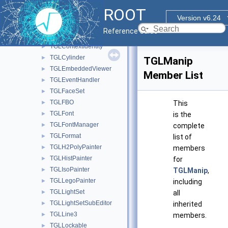
TGLClipSetSubEditor
►
ROOT
TGLColor
►
Version v6.24
TGLColorSet
►
Reference Guide
TGLContext
►
TGLContextIdentity
►
TGLCylinder
►
TGLManip
TGLEmbeddedViewer
►
Member List
TGLEventHandler
►
TGLFaceSet
►
TGLFBO
►
This
TGLFont
►
is the
TGLFontManager
►
complete
TGLFormat
►
list of
TGLH2PolyPainter
►
members
TGLHistPainter
►
for
TGLIsoPainter
►
TGLManip
,
TGLLegoPainter
►
including
TGLLightSet
►
all
TGLLightSetSubEditor
►
inherited
TGLLine3
►
members.
TGLLockable
►