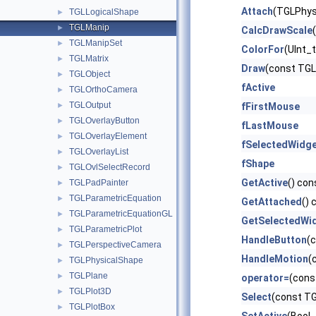
Attach
(TGLPhys
TGLLogicalShape
►
TGLManip
►
CalcDrawScale
TGLManipSet
►
ColorFor
(UInt_
TGLMatrix
►
Draw
(const TG
TGLObject
►
fActive
TGLOrthoCamera
►
TGLOutput
►
fFirstMouse
TGLOverlayButton
►
fLastMouse
TGLOverlayElement
►
fSelectedWidg
TGLOverlayList
►
fShape
TGLOvlSelectRecord
►
GetActive
() con
TGLPadPainter
►
TGLParametricEquation
►
GetAttached
() 
TGLParametricEquationGL
►
GetSelectedWi
TGLParametricPlot
►
HandleButton
(
TGLPerspectiveCamera
►
HandleMotion
(
TGLPhysicalShape
►
TGLPlane
►
operator=
(cons
TGLPlot3D
►
Select
(const T
TGLPlotBox
►