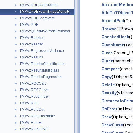
AbstractMetho
TMVA::PDEFoamTarget
►
TMVA::PDEFoamTargetDensity
►
AddToTObjectT
TMVA::PDEFoamVect
►
AppendPad
(Opt
TMVA::PDF
►
Browse
(TBrows
TMVA::QuickMVAProbEstimator
►
CheckedHash
()
TMVA::Ranking
►
TMVA::Reader
►
ClassName
() c
TMVA::RegressionVariance
►
Clear
(Option_t *
TMVA::Results
►
Clone
(const ch
TMVA::ResultsClassification
►
Compare
(const
TMVA::ResultsMulticlass
►
Copy
(TObject &
TMVA::ResultsRegression
►
TMVA::ROCCalc
►
Delete
(Option_t
TMVA::ROCCurve
►
Density
(std::ve
TMVA::RootFinder
►
DistancetoPrim
TMVA::Rule
►
DoError
(int lev
TMVA::RuleCut
►
TMVA::RuleEnsemble
►
Draw
(Option_t *
TMVA::RuleFit
►
DrawClass
() co
TMVA::RuleFitAPI
►