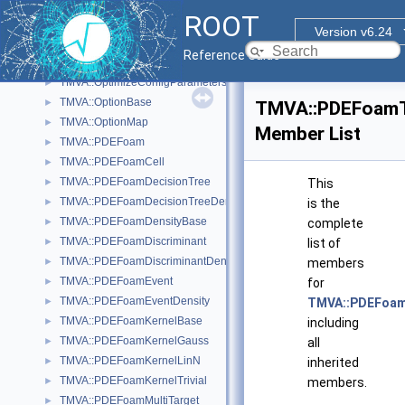
TMVA::MisClassificationError
►
ROOT
TMVA::MsgLogger
►
Version v6.24
TMVA::kNN::Node< T >
►
Reference Guide
TMVA::Node
►
TMVA::OptimizeConfigParameters
►
TMVA::OptionBase
►
TMVA::PDEFoamT
TMVA::OptionMap
►
Member List
TMVA::PDEFoam
►
TMVA::PDEFoamCell
►
TMVA::PDEFoamDecisionTree
►
This
TMVA::PDEFoamDecisionTreeDensity
►
is the
TMVA::PDEFoamDensityBase
►
complete
TMVA::PDEFoamDiscriminant
►
list of
TMVA::PDEFoamDiscriminantDensity
►
members
TMVA::PDEFoamEvent
►
for
TMVA::PDEFoamEventDensity
►
TMVA::PDEFoam
TMVA::PDEFoamKernelBase
►
including
TMVA::PDEFoamKernelGauss
►
all
TMVA::PDEFoamKernelLinN
►
inherited
TMVA::PDEFoamKernelTrivial
►
members.
TMVA::PDEFoamMultiTarget
►