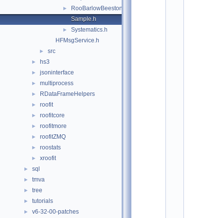
o
RooBarlowBeestonLL.h
►
t
/
Sample.h
r
Systematics.h
►
o
o
HFMsgService.h
s
src
►
t
hs3
a
►
t
jsoninterface
►
s
multiprocess
►
:
$
RDataFrameHelpers
►
I
roofit
►
d
$
roofitcore
►
    2
roofitmore
►
/
/ 
roofitZMQ
►
A
roostats
►
u
t
xroofit
►
h
sql
►
o
r
tmva
►
: 
tree
►
G
e
tutorials
►
o
v6-32-00-patches
►
r