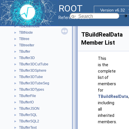
TBrowserPlugin
►
ROOT
TBrowserTimer
►
Version v6.32
TBtInnerNode
►
Reference Guide
TBtItem
►
TBtLeafNode
►
TBtNode
►
TBuildRealData
TBtree
►
Member List
TBtreeIter
►
TBuffer
►
TBuffer3D
►
This
TBuffer3DCutTube
►
is the
TBuffer3DSphere
►
complete
TBuffer3DTube
►
list of
TBuffer3DTubeSeg
►
members
TBuffer3DTypes
►
for
TBufferFile
►
TBuildRealData
,
TBufferIO
►
including
TBufferJSON
►
all
TBufferSQL
►
inherited
TBufferSQL2
►
members.
TBufferText
►