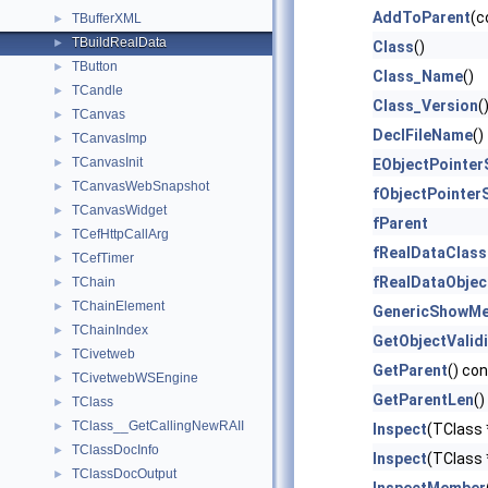
AddToParent
(c
TBufferXML
►
TBuildRealData
►
Class
()
TButton
►
Class_Name
()
TCandle
►
Class_Version
(
TCanvas
►
DeclFileName
()
TCanvasImp
►
TCanvasInit
►
EObjectPointer
TCanvasWebSnapshot
►
fObjectPointer
TCanvasWidget
►
fParent
TCefHttpCallArg
►
fRealDataClass
TCefTimer
►
fRealDataObjec
TChain
►
TChainElement
►
GenericShowM
TChainIndex
►
GetObjectValidi
TCivetweb
►
GetParent
() co
TCivetwebWSEngine
►
GetParentLen
()
TClass
►
TClass__GetCallingNewRAII
►
Inspect
(TClass 
TClassDocInfo
►
Inspect
(TClass 
TClassDocOutput
►