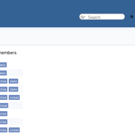
d members.
tatic
tatic
nline
static
nline
static
nline
virtual
irtual
nline
nline
nline
virtual