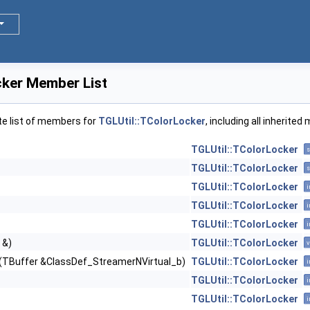
cker Member List
te list of members for
TGLUtil::TColorLocker
, including all inherite
TGLUtil::TColorLocker
s
TGLUtil::TColorLocker
s
TGLUtil::TColorLocker
i
TGLUtil::TColorLocker
i
TGLUtil::TColorLocker
i
 &)
TGLUtil::TColorLocker
v
(TBuffer &ClassDef_StreamerNVirtual_b)
TGLUtil::TColorLocker
i
TGLUtil::TColorLocker
i
TGLUtil::TColorLocker
i