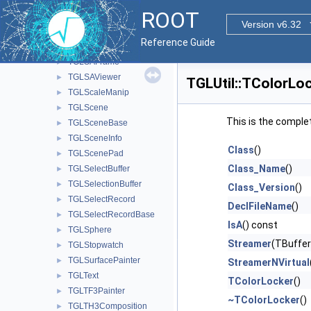
TGLQuadric
►
ROOT
TGLRect
►
Version v6.32
TGLRnrCtx
►
Reference Guide
TGLRotateManip
►
TGLSAFrame
►
TGLSAViewer
►
TGLUtil::TColorLo
TGLScaleManip
►
TGLScene
►
This is the comple
TGLSceneBase
►
TGLSceneInfo
►
Class
()
TGLScenePad
►
Class_Name
()
TGLSelectBuffer
►
TGLSelectionBuffer
►
Class_Version
()
TGLSelectRecord
►
DeclFileName
()
TGLSelectRecordBase
►
IsA
() const
TGLSphere
►
Streamer
(TBuffer
TGLStopwatch
►
TGLSurfacePainter
►
StreamerNVirtual
TGLText
►
TColorLocker
()
TGLTF3Painter
►
~TColorLocker
()
TGLTH3Composition
►