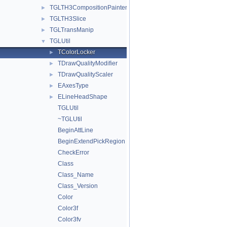
TGLTH3CompositionPainter
►
TGLTH3Slice
►
TGLTransManip
►
TGLUtil
▼
TColorLocker
►
TDrawQualityModifier
►
TDrawQualityScaler
►
EAxesType
►
ELineHeadShape
►
TGLUtil
~TGLUtil
BeginAttLine
BeginExtendPickRegion
CheckError
Class
Class_Name
Class_Version
Color
Color3f
Color3fv