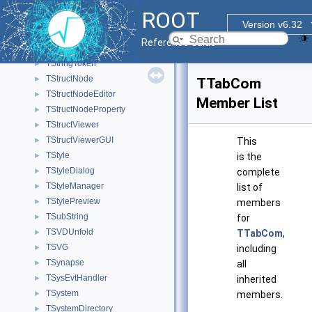
TStreamerSTLstring
►
ROOT
TStreamerString
►
Version v6.32
TString
►
Reference Guide
TStringLong
►
TStringToken
►
TStructNode
►
TTabCom
TStructNodeEditor
►
Member List
TStructNodeProperty
►
TStructViewer
►
TStructViewerGUI
►
This
TStyle
►
is the
TStyleDialog
►
complete
TStyleManager
►
list of
TStylePreview
►
members
TSubString
►
for
TSVDUnfold
►
TTabCom
,
TSVG
►
including
TSynapse
►
all
TSysEvtHandler
►
inherited
TSystem
►
members.
TSystemDirectory
►