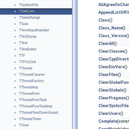
AllAgreeOnCha
TSystemFile
►
TTabCom
►
AppendListOfFi
TTableRange
►
Class
()
TTask
►
Class_Name
()
TTermInputHandler
►
Class_Version
(
TTeXDump
►
TText
►
ClearAll
()
TTextEditor
►
ClearClasses
()
TTF
►
ClearCppDirect
TTFX11Init
►
ClearEnvVars
()
TThread
►
ClearFiles
()
TThreadCleaner
►
TThreadFactory
►
ClearGlobalFun
TThreadImp
►
ClearGlobals
()
TThreadPool
►
ClearPragmas
()
TThreadPoolTask
►
ClearSysIncFile
TThreadPoolTaskImp
►
TThreadTearDownGuard
►
ClearUsers
()
TThreadTimer
►
Complete
(const
TTime
►