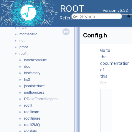
hist
►
ROOT
html
►
Version v6.32
io
►
Reference Guide
main
►
math
►
Config.h
montecarlo
►
net
►
proof
►
Go to
roofit
▼
the
batchcompute
►
documentation
doc
►
of
histfactory
►
this
hs3
►
file.
jsoninterface
►
multiprocess
►
    1
/
RDataFrameHelpers
►
*
roofit
►
    2
roofitcore
* 
►
P
roofitmore
►
r
roofitZMQ
►
o
j
roostats
►