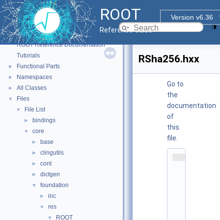
ROOT
Version v6.36
Reference Guide
ROOT
▼
ROOT Reference Documentation
Tutorials
RSha256.hxx
Functional Parts
►
Namespaces
►
Go to
All Classes
►
the
Files
▼
documentation
File List
▼
of
bindings
►
this
core
▼
file.
base
►
clingutils
►
    1
cont
►
/
/ 
dictgen
►
A
foundation
▼
u
t
inc
►
h
res
▼
o
r
ROOT
▼