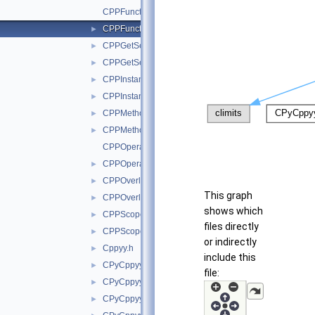
CPPFunction.cxx
CPPFunction.h
►
CPPGetSetItem.cxx
►
CPPGetSetItem.h
►
CPPInstance.cxx
►
CPPInstance.h
►
CPPMethod.cxx
►
CPPMethod.h
►
CPPOperator.cxx
CPPOperator.h
►
CPPOverload.cxx
►
This graph
CPPOverload.h
►
shows which
CPPScope.cxx
►
files directly
CPPScope.h
►
or indirectly
Cppyy.h
►
include this
CPyCppyy.h
►
file:
CPyCppyyModule.cxx
►
CPyCppyyModule.h
►