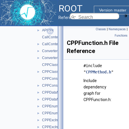
cppyy-backend
►
ROOT
CPyCppyy
▼
Version master
include
►
Reference Guide
src
▼
Classes
|
Namespaces
|
API.cxx
►
Functions
CallContext.cxx
CPPFunction.h File
CallContext.h
►
Reference
Converters.cxx
►
Converters.h
►
CPPClassMethod.cxx
#include
CPPClassMethod.h
"
CPPMethod.h
"
►
CPPConstructor.cxx
Include
CPPConstructor.h
►
dependency
CPPDataMember.cxx
►
graph for
CPPDataMember.h
CPPFunction.h:
►
CPPEnum.cxx
►
CPPEnum.h
►
CPPExcInstance.cxx
►
CPPExcInstance.h
►