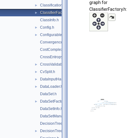
graph for
Classification.h
►
ClassifierFactory.h:
ClassifierFactory.h
►
ClassInfo.h
Config.h
►
Configurable.h
►
ConvergenceTest.h
CostComplexityPruneTool.h
CrossEntropy.h
CrossValidation.h
►
CvSplit.h
►
DataInputHandler.h
►
DataLoader.h
►
DataSet.h
DataSetFactory.h
►
DataSetInfo.h
DataSetManager.h
DecisionTree.h
DecisionTreeNode.h
►