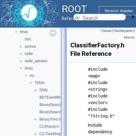
net
►
ROOT
pyzdoc
►
Version master
roofit
►
Reference Guide
sql
►
Classes
|
Namespaces
|
tmva
▼
Macros
doc
ClassifierFactory.h
pymva
►
File Reference
sofie
►
sofie_parsers
►
tmva
▼
#include
inc
<map>
▼
#include
TMVA
▼
<string>
DNN
►
#include
BDTEventWrapper.h
<vector>
BinarySearchTree.h
#include
BinarySearchTreeNode.h
"
TString.h
"
BinaryTree.h
►
Include
CCPruner.h
dependency
CCTreeWrapper.h
►