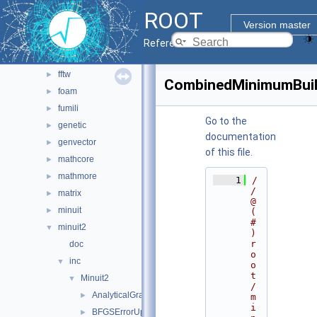
main
►
ROOT
math
▼
Version master
doc
Reference Guide
experimental
►
fftw
►
CombinedMinimumBuil
foam
►
fumili
►
Go to the
genetic
►
documentation
genvector
►
of this file.
mathcore
►
mathmore
►
    1
/
/ 
matrix
►
@
minuit
►
(
#
minuit2
▼
)
r
doc
o
inc
▼
o
t
Minuit2
▼
/
AnalyticalGradientCalculator.h
►
m
i
BFGSErrorUpdator.h
►