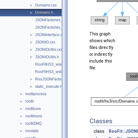
Domains.cxx
►
Domains.h
►
JSONFactories_HistFactory.cxx
JSONFactories_RooFitCore.cxx
This graph
JSONInterface.cxx
►
shows which
JSONIO.cxx
►
files directly
JSONIOUtils.cxx
►
or indirectly
JSONIOUtils.h
►
include this
RooFitHS3_wsexportkeys.cxx
file:
RooFitHS3_wsfactoryexpressions.cxx
RooJSONFactoryWSTool.cxx
►
static_execute.h
►
multiprocess
►
roofit
►
roofitcore
►
roofitmore
►
Classes
roofitZMQ
►
roostats
class
RooFit::JSONI
►