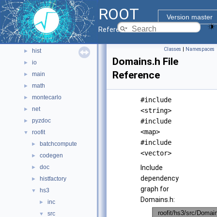
geom
►
ROOT
graf2d
►
Version master
graf3d
►
Reference Guide
gui
►
Classes
|
Namespaces
hist
►
Domains.h File
io
►
Reference
main
►
math
►
montecarlo
►
#include
net
►
<string>
pyzdoc
#include
►
<map>
roofit
▼
#include
batchcompute
►
<vector>
codegen
►
doc
Include
►
dependency
histfactory
►
graph for
hs3
▼
Domains.h:
inc
►
src
▼