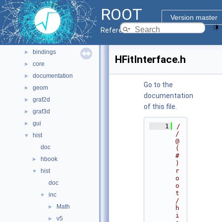
Namespaces
►
ROOT
All Classes
►
Version master
Files
▼
Reference Guide
File List
▼
bindings
►
HFitInterface.h
core
►
documentation
►
Go to the
geom
►
documentation
graf2d
►
of this file.
graf3d
►
gui
►
    1
/
/ 
hist
▼
@
doc
(
#
hbook
►
)
r
hist
▼
o
doc
o
t
inc
▼
/
Math
►
h
i
v5
►