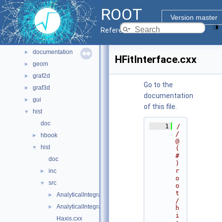
Files
▼
ROOT
File List
▼
Version master
bindings
►
Reference Guide
core
►
documentation
►
HFitInterface.cxx
geom
►
graf2d
►
Go to the
graf3d
►
documentation
gui
►
of this file.
hist
▼
doc
    1
/
/ 
hbook
►
@
hist
▼
(
#
doc
)
r
inc
►
o
src
▼
o
t
AnalyticalIntegrals.cxx
►
/
AnalyticalIntegrals.h
►
h
i
Haxis.cxx