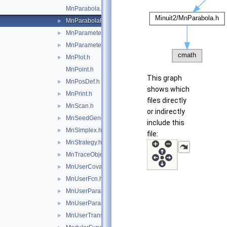
MnParabola.h
MnParabolaFactory.h
►
MnParameterScan.h
►
MnParameterTransformation.h
►
MnPlot.h
►
MnPoint.h
This graph
MnPosDef.h
►
shows which
MnPrint.h
►
files directly
MnScan.h
►
or indirectly
MnSeedGenerator.h
►
include this
MnSimplex.h
►
file:
MnStrategy.h
►
MnTraceObject.h
►
MnUserCovariance.h
►
MnUserFcn.h
►
MnUserParameters.h
►
MnUserParameterState.h
►
MnUserTransformation.h
►