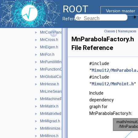
MinuitParameter.h
►
ROOT
MnApplication.h
►
Version master
MnConfig.h
Reference Guide
MnContours.h
►
Classes
|
Namespaces
MnCovarianceSqueeze.h
►
MnParabolaFactory.h
MnCross.h
►
File Reference
MnEigen.h
►
MnFcn.h
►
MnFumiliMinimize.h
►
#include
MnFunctionCross.h
►
"
Minuit2/MnParabola
MnGlobalCorrelationCoeff.h
#include
►
"
Minuit2/MnPoint.h
"
MnHesse.h
►
MnLineSearch.h
Include
MnMachinePrecision.h
►
dependency
MnMatrix.h
graph for
►
MnParabolaFactory.h:
MnMatrixfwd.h
►
MnMigrad.h
►
MnMinimize.h
►
MnMinos.h
►