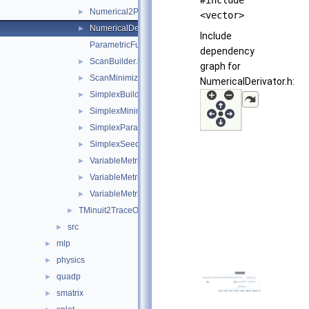
#include
Numerical2PGradientCalculator.h
►
<vector>
NumericalDerivator.h
►
Include
ParametricFunction.h
dependency
ScanBuilder.h
►
graph for
ScanMinimizer.h
►
NumericalDerivator.h:
SimplexBuilder.h
►
SimplexMinimizer.h
►
SimplexParameters.h
►
SimplexSeedGenerator.h
►
VariableMetricBuilder.h
►
VariableMetricEDMEstimator.h
►
VariableMetricMinimizer.h
►
TMinuit2TraceObject.h
►
src
►
mlp
►
physics
►
quadp
►
smatrix
►