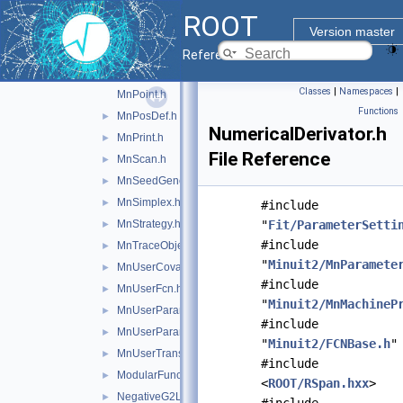
MnParabolaFactory.h
►
ROOT
MnParameterScan.h
►
Version master
MnParameterTransformation.h
►
Reference Guide
MnPlot.h
►
Classes
|
Namespaces
|
MnPoint.h
Functions
MnPosDef.h
►
NumericalDerivator.h
MnPrint.h
►
File Reference
MnScan.h
►
MnSeedGenerator.h
►
MnSimplex.h
►
#include
MnStrategy.h
"
Fit/ParameterSetti
►
#include
MnTraceObject.h
►
"
Minuit2/MnParamete
MnUserCovariance.h
►
#include
MnUserFcn.h
►
"
Minuit2/MnMachineP
MnUserParameters.h
►
#include
MnUserParameterState.h
►
"
Minuit2/FCNBase.h
"
MnUserTransformation.h
►
#include
ModularFunctionMinimizer.h
►
<
ROOT/RSpan.hxx
>
NegativeG2LineSearch.h
►