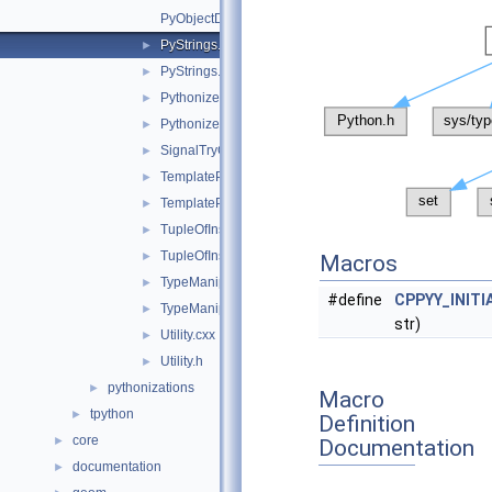
PyObjectDir27.inc
PyStrings.cxx
►
PyStrings.h
►
Pythonize.cxx
►
Pythonize.h
►
SignalTryCatch.h
►
TemplateProxy.cxx
►
TemplateProxy.h
►
TupleOfInstances.cxx
►
TupleOfInstances.h
►
Macros
TypeManip.cxx
►
#define
CPPYY_INITI
TypeManip.h
►
str)
Utility.cxx
►
Utility.h
►
pythonizations
►
Macro
tpython
►
Definition
core
►
Documentation
documentation
►