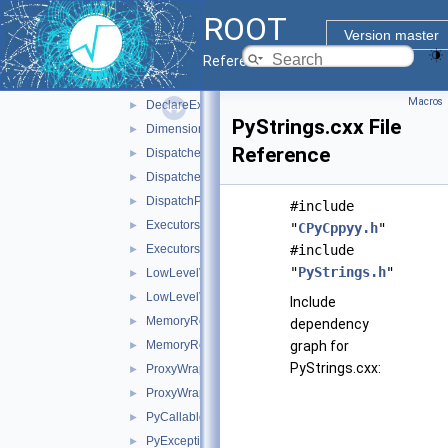
CPyCppyyPyModule.cxx
►
ROOT
CustomPyTypes.cxx
►
Version master
CustomPyTypes.h
►
Reference Guide
DeclareConverters.h
►
Macros
DeclareExecutors.h
►
PyStrings.cxx File
Dimensions.h
►
Reference
Dispatcher.cxx
►
Dispatcher.h
►
DispatchPtr.cxx
►
#include
Executors.cxx
►
"
CPyCppyy.h
"
Executors.h
#include
►
"
PyStrings.h
"
LowLevelViews.cxx
►
LowLevelViews.h
►
Include
MemoryRegulator.cxx
►
dependency
MemoryRegulator.h
graph for
►
PyStrings.cxx:
ProxyWrappers.cxx
►
ProxyWrappers.h
►
PyCallable.h
►
PyException.cxx
►