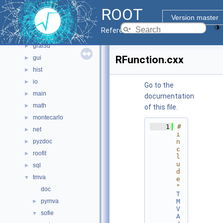
ROOT
documentation
►
Version master
geom
►
Reference Guide
graf2d
►
graf3d
►
RFunction.cxx
gui
►
hist
►
io
►
Go to the
main
►
documentation
math
►
of this file.
montecarlo
►
    1
#
net
►
i
pyzdoc
n
►
c
roofit
►
l
u
sql
►
d
tmva
▼
e 
"
doc
T
pymva
M
►
V
sofie
▼
A