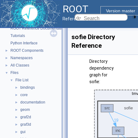
ROOT
Version master
Reference Guide
ROOT
▼
ROOT Reference Documentation
sofie Directory
Tutorials
Python Interface
Reference
ROOT Components
►
Namespaces
►
Directory
All Classes
►
dependency
Files
▼
graph for
File List
▼
sofie:
bindings
►
core
►
documentation
►
geom
►
graf2d
►
graf3d
►
gui
►