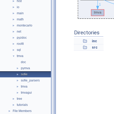
hist
►
io
►
main
►
math
►
montecarlo
►
Directories
net
►
pyzdoc
►
inc
roofit
►
src
sql
►
tmva
▼
doc
pymva
►
sofie
►
sofie_parsers
►
tmva
►
tmvagui
►
tree
►
tutorials
►
File Members
►