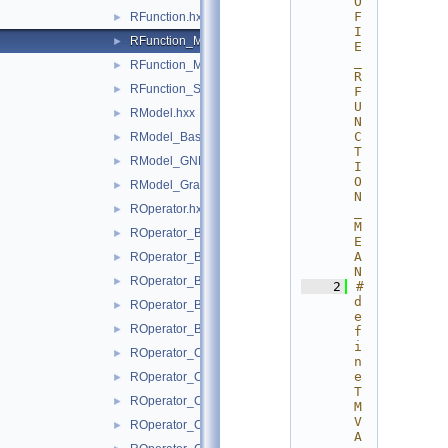
O
F
RFunction.hxx
►
I
RFunction_Mean.hxx
►
E
_
RFunction_MLP.hxx
►
R
RFunction_Sum.hxx
►
F
U
RModel.hxx
►
N
C
RModel_Base.hxx
►
T
RModel_GNN.hxx
►
I
O
RModel_GraphIndependent.hxx
►
N
ROperator.hxx
►
_
M
ROperator_Basic_Is.hxx
►
E
A
ROperator_BasicBinary.hxx
►
N
ROperator_BasicNary.hxx
►
    2
#
d
ROperator_BasicUnary.hxx
►
e
ROperator_BatchNormalization.hxx
►
f
i
ROperator_Cast.hxx
►
n
e 
ROperator_Clip.hxx
►
T
ROperator_Comparision.hxx
►
M
V
ROperator_Concat.hxx
►
A