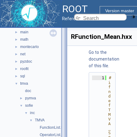
graf3d
►
ROOT
gui
►
Version master
hist
►
Reference Guide
io
►
main
►
RFunction_Mean.hxx
math
►
montecarlo
►
Go to the
net
►
documentation
pyzdoc
►
of this file.
roofit
►
sql
►
    1
#
i
tmva
▼
f
doc
n
d
pymva
►
e
f 
sofie
▼
T
inc
▼
M
V
TMVA
▼
A
FunctionList.hxx
_
S
OperatorList.hxx