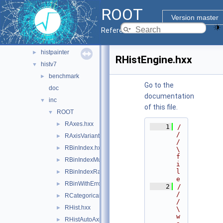
hist
▼
ROOT
doc
Version master
hbook
►
Reference Guide
hist
►
histpainter
►
RHistEngine.hxx
histv7
▼
benchmark
►
Go to the
doc
documentation
inc
▼
of this file.
ROOT
▼
RAxes.hxx
►
    1
/
/
RAxisVariant.hxx
►
/ 
RBinIndex.hxx
►
\
f
RBinIndexMultiDimRange.hxx
►
i
l
RBinIndexRange.hxx
►
e
RBinWithError.hxx
►
    2
/
/
RCategoricalAxis.hxx
►
/ 
RHist.hxx
►
\
w
RHistAutoAxisFiller.hxx
►