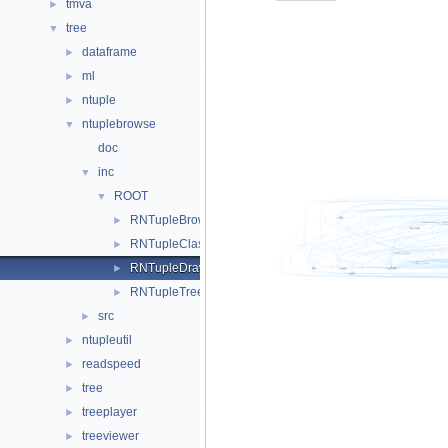
tmva
►
tree
▼
dataframe
►
ml
►
ntuple
►
ntuplebrowse
▼
doc
inc
▼
ROOT
▼
RNTupleBrowseUtils.hxx
►
RNTupleClassicBrowse.hxx
►
RNTupleDrawVisitor.hxx
►
RNTupleTreeMap.hxx
►
src
►
ntupleutil
►
readspeed
►
tree
►
treeplayer
►
treeviewer
►