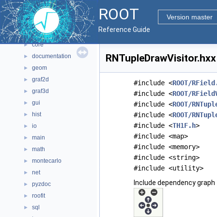
ROOT
Files
▼
Version master
File List
▼
Reference Guide
bindings
►
core
►
RNTupleDrawVisitor.hxx 
documentation
►
geom
►
graf2d
►
#include <
ROOT/RField
graf3d
►
#include <
ROOT/RField
gui
►
#include <
ROOT/RNTupl
hist
#include <
ROOT/RNTupl
►
#include <
TH1F.h
>
io
►
#include <map>
main
►
#include <memory>
math
►
#include <string>
montecarlo
►
#include <utility>
net
►
Include dependency graph 
pyzdoc
►
roofit
►
sql
►