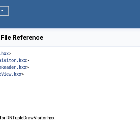
File Reference
.hxx
>
Visitor.hxx
>
eReader.hxx
>
eView.hxx
>
for RNTupleDrawVisitor.hxx: