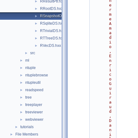
h
RResultPtr.hxx
►
e
RRootDS.hxx
►
r
m
RSnapshotOptions.hxx
►
e 
RSqliteDS.hxx
A
►
m
RTrivialDS.hxx
►
a
d
RTTreeDS.hxx
►
i
RVecDS.hxx
►
o
, 
src
►
E
ml
n
►
r
ntuple
►
i
c
ntuplebrowse
►
o 
ntupleutil
►
G
u
readspeed
►
i
tree
r
►
a
treeplayer
►
u
d
treeviewer
►
, 
webviewer
►
D
a
tutorials
►
n
File Members
i
►