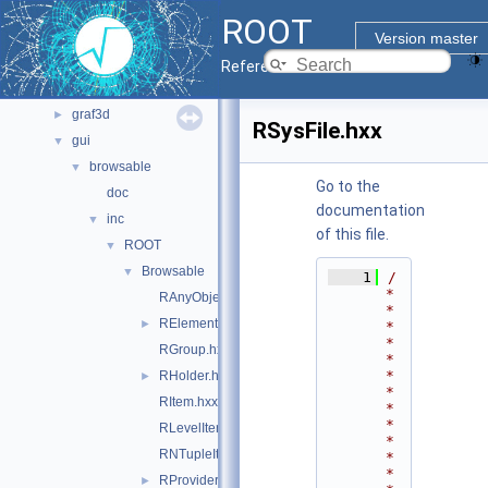
core
►
ROOT
documentation
►
Version master
geom
►
Reference Guide
graf2d
►
graf3d
►
RSysFile.hxx
gui
▼
browsable
▼
Go to the
doc
documentation
inc
▼
of this file.
ROOT
▼
Browsable
▼
    1
/
*
RAnyObjectHolder.hxx
*
RElement.hxx
►
*
*
RGroup.hxx
*
*
RHolder.hxx
►
*
RItem.hxx
*
*
RLevelIter.hxx
*
RNTupleItem.hxx
*
*
RProvider.hxx
►