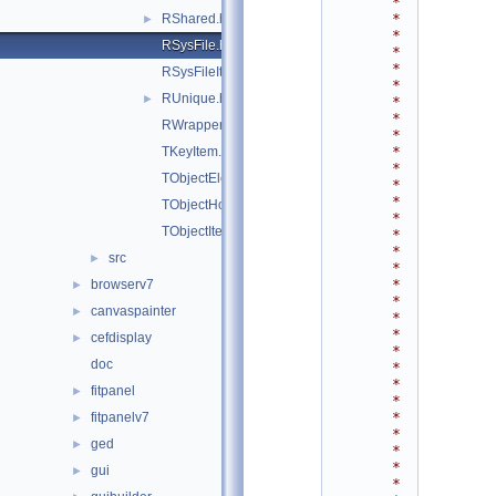
*
*
RShared.hxx
►
*
RSysFile.hxx
*
*
RSysFileItem.hxx
*
RUnique.hxx
►
*
*
RWrapper.hxx
*
*
TKeyItem.hxx
*
TObjectElement.hxx
*
*
TObjectHolder.hxx
*
TObjectItem.hxx
*
*
src
►
*
*
browserv7
►
*
canvaspainter
►
*
*
cefdisplay
►
*
doc
*
*
fitpanel
►
*
*
fitpanelv7
►
*
ged
►
*
*
gui
►
*