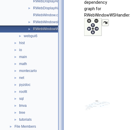
RWebDisplayArgs.cxx
dependency
RWebDisplayHandle.cxx
►
graph for
RWebWindowWSHandler.
RWebWindow.cxx
RWebWindowsManager.cxx
►
RWebWindowWSHandler.hxx
►
webgui6
►
hist
►
io
►
main
►
math
►
montecarlo
►
net
►
pyzdoc
►
roofit
►
sql
►
tmva
►
tree
►
tutorials
►
File Members
►