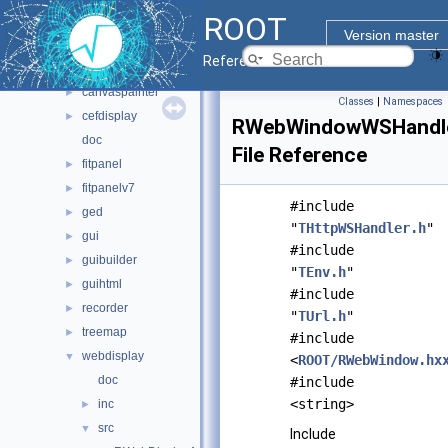
ROOT
gui
▼
Version master
browsable
►
Reference Guide
browserv7
►
canvaspainter
►
Classes
|
Namespaces
cefdisplay
►
RWebWindowWSHandle
doc
File Reference
fitpanel
►
fitpanelv7
►
#include
ged
►
"
THttpWSHandler.h
"
gui
►
#include
guibuilder
►
"
TEnv.h
"
guihtml
►
#include
recorder
►
"
TUrl.h
"
treemap
►
#include
webdisplay
▼
<
ROOT/RWebWindow.hx
doc
#include
<string>
inc
►
src
▼
Include