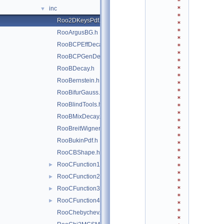
*
*
inc
▼
*
Roo2DKeysPdf.h
*
*
RooArgusBG.h
*
RooBCPEffDecay.h
*
*
RooBCPGenDecay.h
*
*
RooBDecay.h
*
RooBernstein.h
*
*
RooBifurGauss.h
*
RooBlindTools.h
*
*
RooBMixDecay.h
*
*
RooBreitWigner.h
*
RooBukinPdf.h
*
*
RooCBShape.h
*
RooCFunction1Binding.h
►
*
*
RooCFunction2Binding.h
►
*
*
RooCFunction3Binding.h
►
*
RooCFunction4Binding.h
►
*
*
RooChebychev.h
*