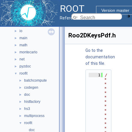
graf2d
►
ROOT
graf3d
►
Version master
gui
►
Reference Guide
hist
►
io
►
Roo2DKeysPdf.h
main
►
math
►
Go to the
montecarlo
►
documentation
net
►
of this file.
pyzdoc
►
roofit
▼
    1
/
*
batchcompute
►
*
codegen
►
*
*
doc
►
*
*
histfactory
►
*
hs3
►
*
*
multiprocess
►
*
roofit
▼
*
*
doc