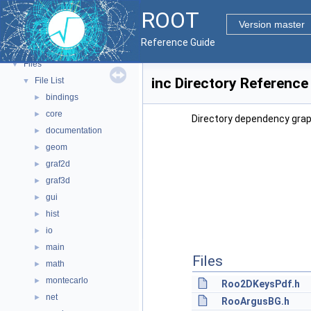
ROOT
ROOT Components
►
Version master
Namespaces
►
Reference Guide
All Classes
►
Files
▼
inc Directory Reference
File List
▼
bindings
►
core
►
Directory dependency graph
documentation
►
geom
►
graf2d
►
graf3d
►
gui
►
hist
►
io
►
main
►
Files
math
►
montecarlo
►
Roo2DKeysPdf.h
net
►
RooArgusBG.h