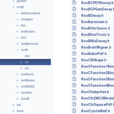
pyzdoc
►
RooBCPEffDecay.h
roofit
▼
RooBCPGenDecay.
batchcompute
►
RooBDecay.h
codegen
►
RooBernstein.h
doc
►
RooBifurGauss.h
histfactory
►
RooBlindTools.h
hs3
►
RooBMixDecay.h
multiprocess
►
RooBreitWigner.h
roofit
▼
RooBukinPdf.h
doc
RooCBShape.h
inc
►
RooCFunction1Bin
src
►
RooCFunction2Bin
roofitcore
►
RooCFunction3Bin
roofitmore
►
RooCFunction4Bin
roofitZMQ
►
RooChebychev.h
roostats
►
RooChi2MCSModul
xroofit
►
RooChiSquarePdf.
sql
►
RooCrystalBall.h
tmva
►