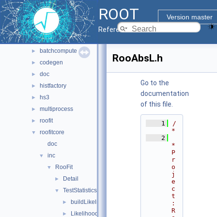
montecarlo
►
ROOT
net
►
Version master
pyzdoc
►
Reference Guide
roofit
▼
batchcompute
►
RooAbsL.h
codegen
►
doc
►
Go to the
histfactory
►
documentation
hs3
►
of this file.
multiprocess
►
roofit
►
    1
/
*
roofitcore
▼
    2
doc
* 
P
inc
▼
r
o
RooFit
▼
j
Detail
►
e
c
TestStatistics
▼
t
buildLikelihood.h
►
: 
R
LikelihoodGradientWrapper.h
►